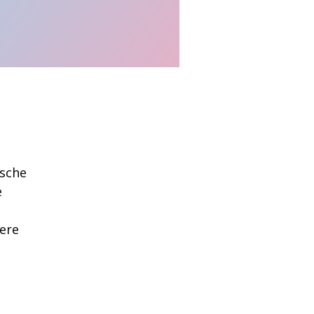
ische
e
vere