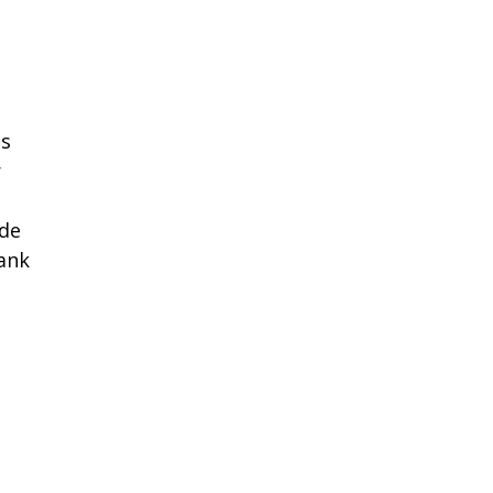
es
r
 de
bank